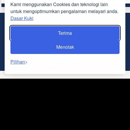
Kami menggunakan Cookies dan teknologi lain
lebih info
lebih info
untuk mengoptimumkan pengalaman melayari anda.
Dasar Kuki
‹
›
Terima
Menolak
01
06
Pilihan
Kemudahan