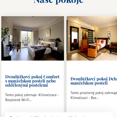
Dvoulůžkový pokoj Comfort
Dvoulůžkový pokoj Delu
s manželskou postelí nebo
manželskou postelí
oddělenými postelemi
Tento prostorný pokoj zahrnuje
Tento pokoj zahrnuje -Klimatizace -
Klimatizaci - Bez...
Bezplatné Wi-Fi...