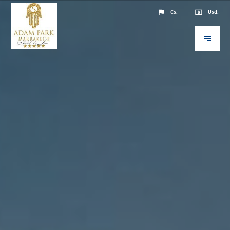
Cs.
Usd.