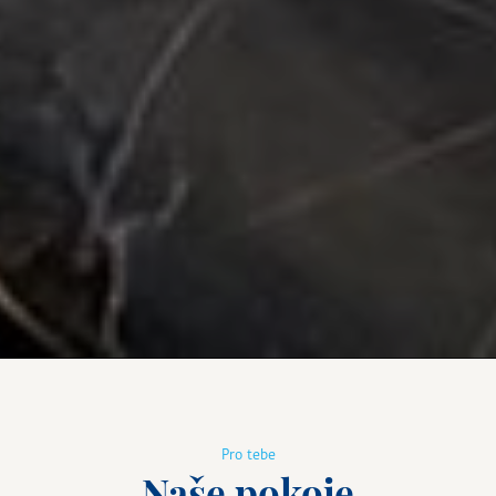
Pro tebe
Naše pokoje